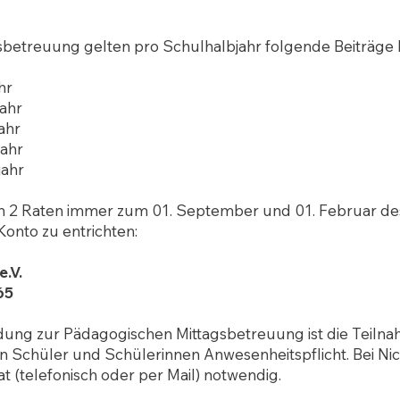
sbetreuung gelten pro Schulhalbjahr folgende Beiträge 
hr
jahr
ahr
jahr
jahr
 in 2 Raten immer zum 01. September und 01. Februar de
onto zu entrichten:
e.V.
65
ldung zur Pädagogischen Mittagsbetreuung ist die Teilna
 Schüler und Schülerinnen Anwesenheitspflicht. Bei Nich
t (telefonisch oder per Mail) notwendig.