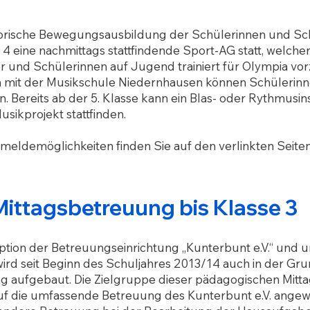
rische Bewegungsausbildung der Schülerinnen und Sch
 eine nachmittags stattfindende
Sport-AG
statt, welche
er und Schülerinnen auf
Jugend trainiert für Olympia
vor
n mit der Musikschule Niedernhausen können Schülerin
. Bereits ab der 5. Klasse kann ein Blas- oder Rythmusi
usikprojekt
stattfinden.
meldemöglichkeiten finden Sie auf den verlinkten Seiten
ittagsbetreuung bis Klasse 3
ption der Betreuungseinrichtung „Kunterbunt e.V.“ und 
ird seit Beginn des Schuljahres 2013/14 auch in der Gru
 aufgebaut. Die Zielgruppe dieser pädagogischen Mitt
auf die umfassende Betreuung des Kunterbunt e.V. angew