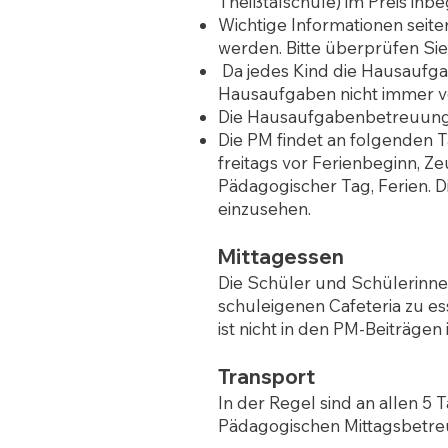
Theißtalschule) im Preis inbe
Wichtige Informationen seite
werden. Bitte überprüfen Sie
Da jedes Kind die Hausaufgab
Hausaufgaben nicht immer vo
Die Hausaufgabenbetreuung f
Die PM findet an folgenden T
freitags vor Ferienbeginn, 
Pädagogischer Tag, Ferien. D
einzusehen.
Mittagessen
Die Schüler und Schülerinnen
schuleigenen Cafeteria zu e
ist nicht in den PM-Beiträgen
Transport
In der Regel sind an allen 5
Pädagogischen Mittagsbetr