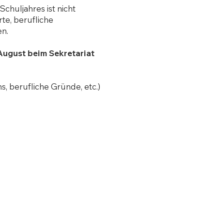
chuljahres ist nicht
rte, berufliche
en.
 August beim Sekretariat
, berufliche Gründe, etc.)