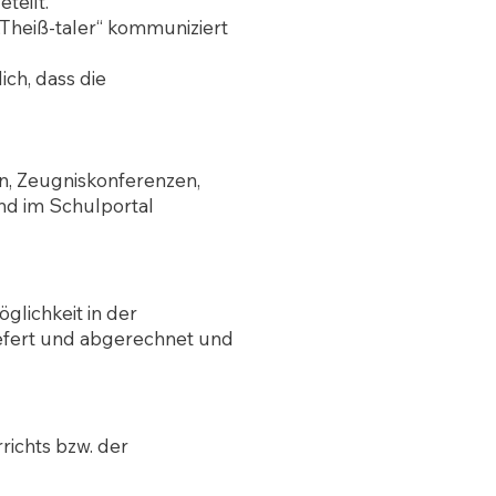
teilt.
„Theiß-taler“ kommuniziert
ch, dass die
n, Zeugniskonferenzen,
d im Schulportal
glichkeit in der
efert und abgerechnet und
richts bzw. der