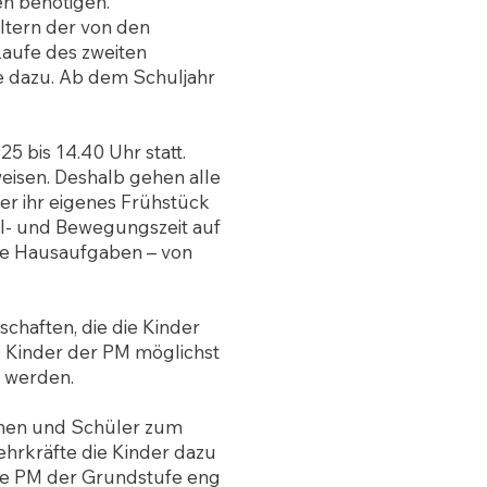
n benötigen.
ltern der von den
aufe des zweiten
e dazu. Ab dem Schuljahr
5 bis 14.40 Uhr statt.
isen. Deshalb gehen alle
er ihr eigenes Frühstück
el- und Bewegungszeit auf
die Hausaufgaben – von
chaften, die die Kinder
 Kinder der PM möglichst
u werden.
nnen und Schüler zum
Lehrkräfte die Kinder dazu
die PM der Grundstufe eng