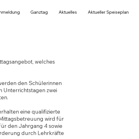
anmeldung
Ganztag
Aktuelles
Aktueller Speiseplan
ittagsangebot, welches
 werden den Schülerinnen
n Unterrichtstagen zwei
en.
alten eine qualifizierte
ittagsbetreuung wird für
Für den
Jahrgang 4
sowie
örderung durch Lehrkräfte