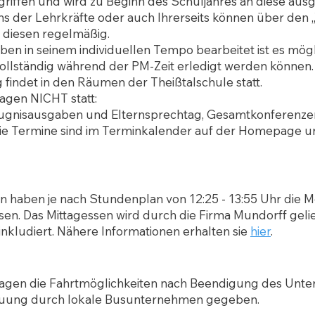
griffen und wird zu Beginn des Schuljahres an diese ausge
ns der Lehrkräfte oder auch Ihrerseits können über den 
 diesen regelmäßig.
en in seinem individuellen Tempo bearbeitet ist es mögli
llständig während der PM-Zeit erledigt werden können.
indet in den Räumen der Theißtalschule statt.
agen NICHT statt:
Zeugnisausgaben und Elternsprechtag, Gesamtkonferenze
ie Termine sind im
Terminkalender
auf der Homepage un
 haben je nach Stundenplan von 12:25 - 13:55 Uhr die Mö
ssen. Das
Mittagessen
wird durch die Firma Mundorff geli
 inkludiert. Nähere Informationen erhalten sie
hier
.
 Tagen die Fahrtmöglichkeiten nach Beendigung des Unter
euung durch lokale Busunternehmen gegeben.