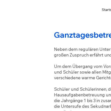
Start
Ganztagesbetr
Neben dem regulären Unterri
großen Zuspruch erfährt und
Um dem Übergang vom Vormitt
und Schüler sowie allen Mit
verschiedene warme Gericht
Schüler und Schülerinnen, di
Hausaufgabenbetreuung und 
die
Jahrgänge 1 bis 3
in zus
die
Untersufe des Sekudnar