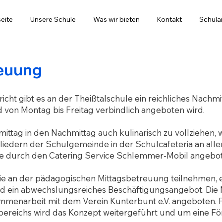
seite
Unsere Schule
Was wir bieten
Kontakt
Schul
euung
cht gibt es an der Theißtalschule ein reichliches Nachm
 von Montag bis Freitag verbindlich angeboten wird.
ag in den Nachmittag auch kulinarisch zu vollziehen,
gliedern der Schulgemeinde in der
Schulcafeteria
an alle
e durch den Catering Service Schlemmer-Mobil angebot
e an der pädagogischen Mittagsbetreuung teilnehmen, erh
ein abwechslungsreiches Beschäftigungsangebot. Die M
ammenarbeit mit dem Verein
Kunterbunt e.V.
angeboten. 
bereichs
wird das Konzept weitergeführt und um eine F