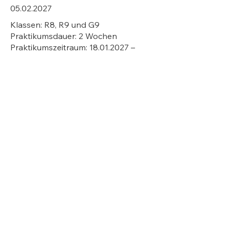
05.02.2027
Klassen: R8, R9 und G9
Praktikumsdauer: 2 Wochen
Praktikumszeitraum:
18.01.2027
–
29.01.2027
Anschrift
Theißtalschule
Lenzhahner Weg 11
65527 Niedernhausen
Kontakt
Telefon:
06127 90 70 0
Fax: 06127 90 70 25
E-Mail
Rechtliches