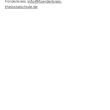
Förderkreis:
info@foerderkreis-
theisstalschule.de
Anschrift
Theißtalschule
Lenzhahner Weg 11
65527 Niedernhausen
Kontakt
Telefon:
06127 90 70 0
Fax: 06127 90 70 25
E-Mail
Rechtliches
Kontakt
Impressum
Datenschutz