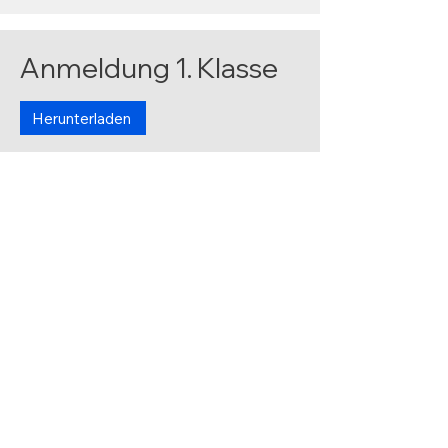
Anmeldung 1. Klasse
Herunterladen
Antrag Vorzeitige
Einschulung
Herunterladen
Schulbibliothekordnu
ng