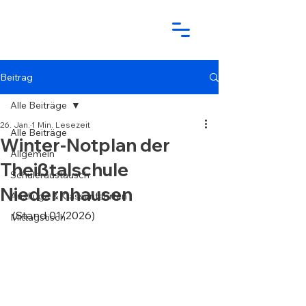
Beitrag
Alle Beiträge
26. Jan.
1 Min. Lesezeit
Alle Beiträge
Winter-Notplan der
Allgemein
Theißtalschule
Schüleraustausch
Niedernhausen
Ausflüge & Klassenfahrten
(Stand 01/2026)
Mittagstisch