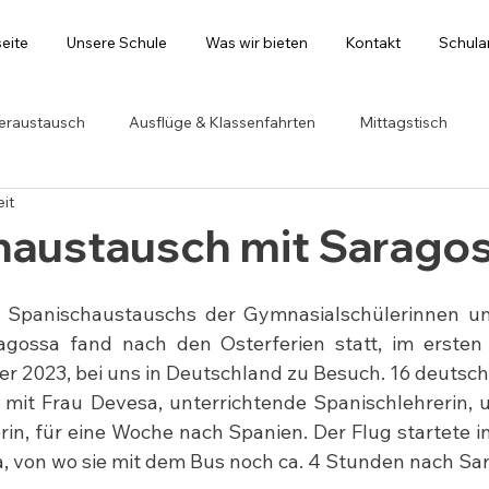
seite
Unsere Schule
Was wir bieten
Kontakt
Schul
eraustausch
Ausflüge & Klassenfahrten
Mittagstisch
eit
haustausch mit Sarago
s Spanischaustauschs der Gymnasialschülerinnen und
agossa fand nach den Osterferien statt, im ersten 
r 2023, bei uns in Deutschland zu Besuch. 16 deutsch
mit Frau Devesa, unterrichtende Spanischlehrerin, u
rin, für eine Woche nach Spanien. Der Flug startete in
, von wo sie mit dem Bus noch ca. 4 Stunden nach Sa