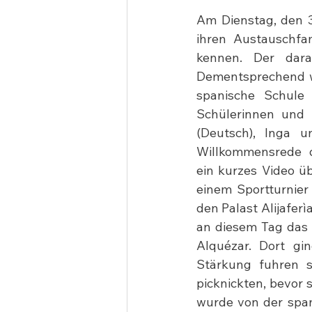
Am Dienstag, den 3
ihren Austauschfam
kennen. Der dara
Dementsprechend wu
spanische Schule 
Schülerinnen und 
(Deutsch), Inga u
Willkommensrede  d
ein kurzes Video ü
einem Sportturnier
den Palast Alijafer
an diesem Tag das 
Alquézar. Dort gi
Stärkung fuhren s
picknickten, bevor
wurde von der span