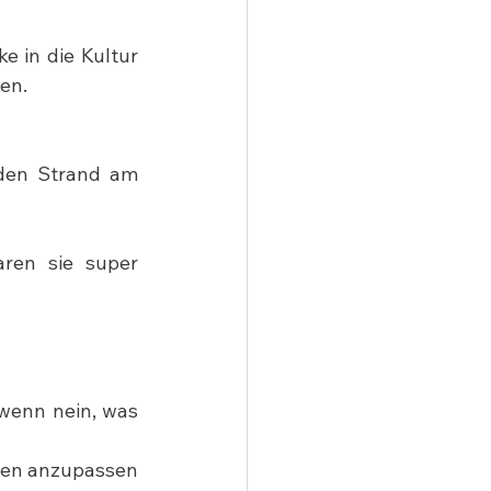
e in die Kultur 
en.
den Strand am 
ren sie super 
wenn nein, was 
ten anzupassen 