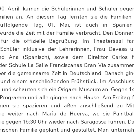
0. April, kamen die Schülerinnen und Schüler gegen
ilien an. An diesem Tag lernten sie die Familien 
uffolgende Tag, 01. Mai, ist auch in Spanien e
rde die Zeit mit der Familie verbracht. Den Donners
für die offizielle Begrüßung. Im Theatersaal fan
Schüler inklusive der Lehrerinnen, Frau Devesa u
nd Ana (Spanisch), sowie dem Direktor Carlos f
er Schule La Salle Franciscanas Gran Vìa zusammen
ber die gemeinsame Zeit in Deutschland. Danach ging
 und einem anschließenden Frühstück. Im Anschluss 
ìa und schauten sich ein Origami Museum an. Gegen 14
Programm und alle gingen nach Hause. Am Freitag fu
ngen sie spazieren und aßen anschließend zu Mit
ie weiter nach Marìa de Huerva, wo sie Paintball
 sie gegen 16:30 Uhr wieder nach Saragossa fuhren. 
ischen Familie geplant und gestaltet. Man unternah