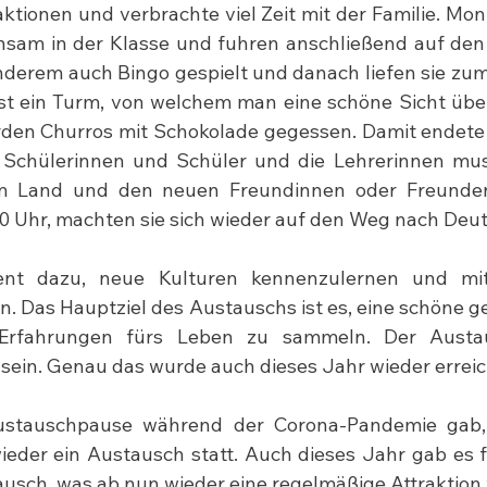
ktionen und verbrachte viel Zeit mit der Familie. Mo
nsam in der Klasse und fuhren anschließend auf den
derem auch Bingo gespielt und danach liefen sie zum To
 ist ein Turm, von welchem man eine schöne Sicht über 
en Churros mit Schokolade gegessen. Damit endete 
 Schülerinnen und Schüler und die Lehrerinnen mus
em Land und den neuen Freundinnen oder Freunde
0 Uhr, machten sie sich wieder auf den Weg nach Deu
ent dazu, neue Kulturen kennenzulernen und mit
n. Das Hauptziel des Austauschs ist es, eine schöne g
Erfahrungen fürs Leben zu sammeln. Der Austaus
 sein. Genau das wurde auch dieses Jahr wieder erreic
stauschpause während der Corona-Pandemie gab, 
eder ein Austausch statt. Auch dieses Jahr gab es f
usch, was ab nun wieder eine regelmäßige Attraktion 