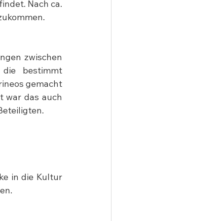
ndet. Nach ca. 
htzukommen.
ungen zwischen 
 die bestimmt 
rineos gemacht 
t war das auch 
eteiligten.
e in die Kultur 
en.