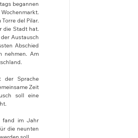
ntags begannen 
 Wochenmarkt. 
rre del Pilar. 
die Stadt hat. 
der Austausch 
sten Abschied 
n nehmen. Am 
tschland.
 der Sprache 
emeinsame Zeit 
ch soll eine 
ht.
fand im Jahr 
ür die neunten 
werden soll.