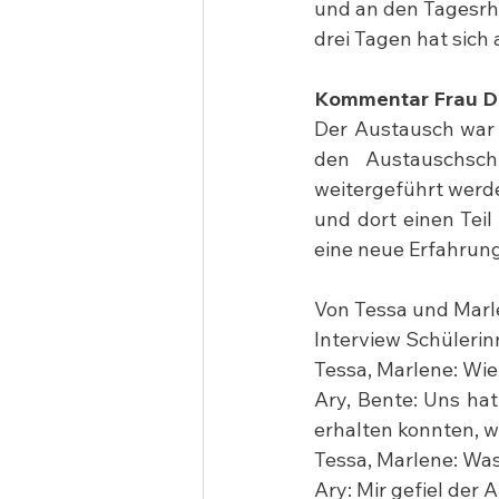
und an den Tagesrhy
drei Tagen hat sich 
Kommentar Frau D
Der Austausch war 
den Austauschschü
weitergeführt werde
und dort einen Tei
eine neue Erfahrung
Von Tessa und Mar
Interview Schülerin
Tessa, Marlene: Wie
Ary, Bente: Uns hat 
erhalten konnten, 
Tessa, Marlene: Wa
Ary: Mir gefiel der 