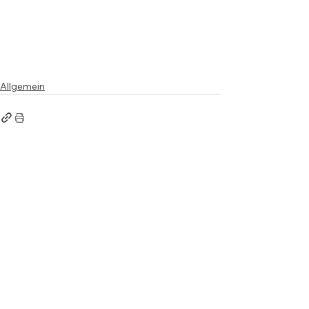
Allgemein
Anschrift
Theißtalschule
Lenzhahner Weg 11
65527 Niedernhausen
Kontakt
Telefon:
06127 90 70 0
Fax: 06127 90 70 25
E-Mail