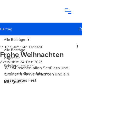
Beitrag
Alle Beiträge
16. Dez. 2025
1 Min. Lesezeit
Alle Beiträge
Frohe Weihnachten
Allgemein
Aktualisiert:
24. Dez. 2025
Schüleraustausch
Wir wünschen allen Schülern und 
Ausflüge & Klassenfahrten
Eltern frohe Weihnachten und ein 
gesegnetes Fest.
Mittagstisch