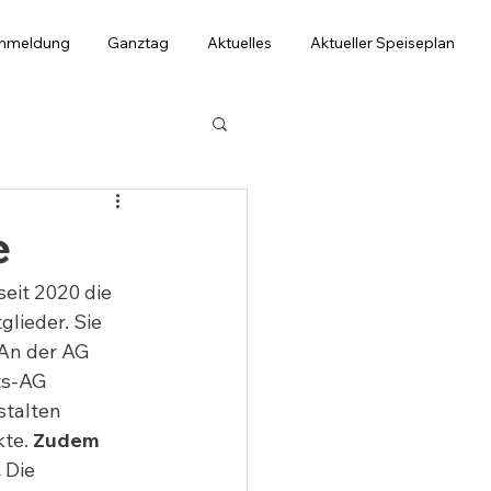
anmeldung
Ganztag
Aktuelles
Aktueller Speiseplan
e
eit 2020 die 
glieder. Sie 
 An der AG 
ts-AG 
stalten 
te. 
Zudem 
.
 Die 