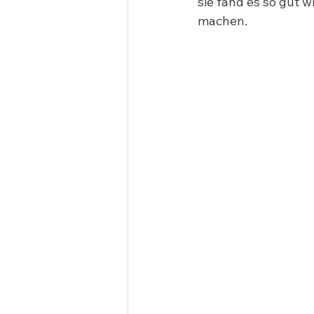
sie fand es so gut w
machen.