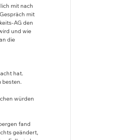
lich mit nach 
 Gespräch mit 
keits-AG den 
wird und wie 
an die 
cht hat. 
 besten.
achen würden 
oergen fand 
chts geändert, 