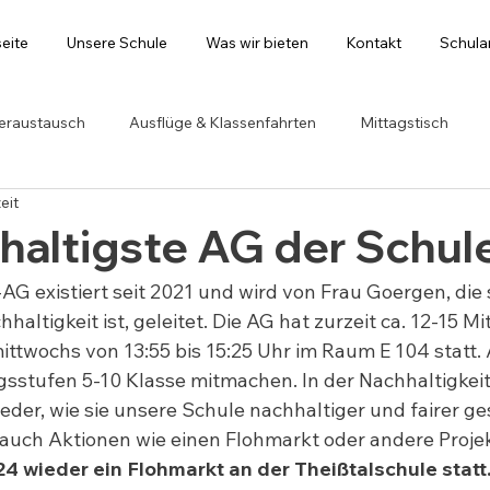
seite
Unsere Schule
Was wir bieten
Kontakt
Schul
eraustausch
Ausflüge & Klassenfahrten
Mittagstisch
eit
haltigste AG der Schul
AG existiert seit 2021 und wird von Frau Goergen, die s
altigkeit ist, geleitet. Die AG hat zurzeit ca. 12-15 Mit
ittwochs von 13:55 bis 15:25 Uhr im Raum E 104 statt.
sstufen 5-10 Klasse mitmachen. In der Nachhaltigkei
eder, wie sie unsere Schule nachhaltiger und fairer ge
 auch Aktionen wie einen Flohmarkt oder andere Projek
24 wieder
ein Flohmarkt an der Theißtalschule statt