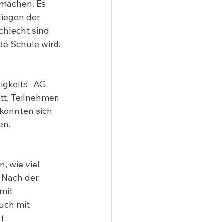
 machen. Es 
iegen der 
chlecht sind 
ade Schule wird.
gkeits- AG 
tt. Teilnehmen 
konnten sich 
en.
?
, wie viel 
. Nach der 
mit 
uch mit 
t 