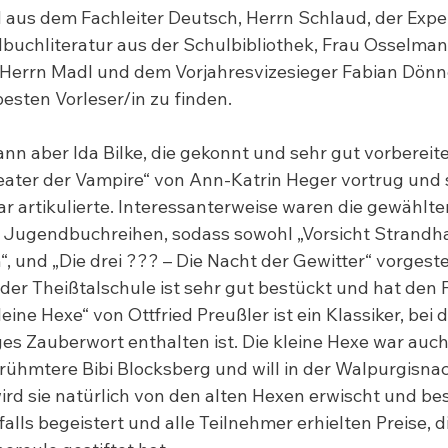
 aus dem Fachleiter Deutsch, Herrn Schlaud, der Exper
buchliteratur aus der Schulbibliothek, Frau Osselman
, Herrn Madl und dem Vorjahresvizesieger Fabian Dönn
 besten Vorleser/in zu finden.
 aber Ida Bilke, die gekonnt und sehr gut vorbereit
heater der Vampire“ von Ann-Katrin Heger vortrug und s
 artikulierte. Interessanterweise waren die gewählte
s Jugendbuchreihen, sodass sowohl „Vorsicht Strandhai
, und „Die drei ??? – Die Nacht der Gewitter“ vorgeste
 der Theißtalschule ist sehr gut bestückt und hat den 
leine Hexe“ von Ottfried Preußler ist ein Klassiker, bei
es Zauberwort enthalten ist. Die kleine Hexe war auch
berühmtere Bibi Blocksberg und will in der Walpurgisna
ird sie natürlich von den alten Hexen erwischt und bes
lls begeistert und alle Teilnehmer erhielten Preise, di