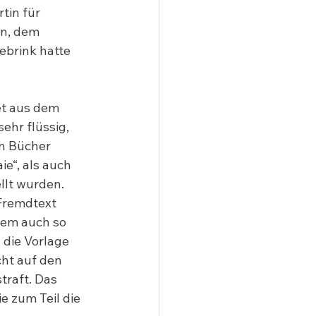
tin für 
n, dem 
ebrink hatte 
et aus dem 
ehr flüssig, 
n Bücher 
e“, als auch 
llt wurden.  
Fremdtext 
 dem auch so 
 die Vorlage 
cht auf den 
traft. Das 
e zum Teil die 