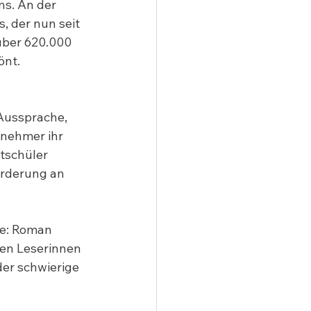
s. An der 
 der nun seit 
über 620.000 
önt.
Aussprache, 
nehmer ihr 
tschüler 
örderung an 
de: Roman 
gen Leserinnen 
der schwierige 