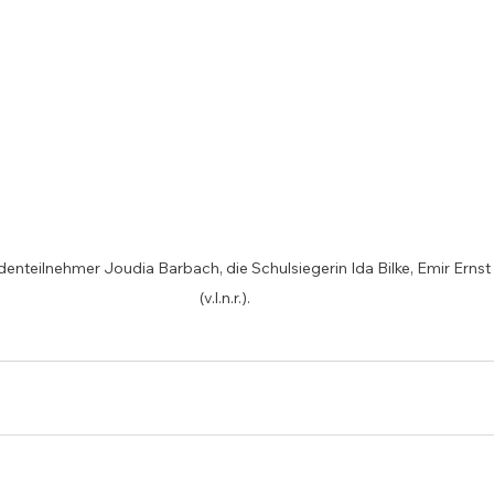
denteilnehmer Joudia Barbach, die Schulsiegerin Ida Bilke, Emir Ern
(v.l.n.r.).