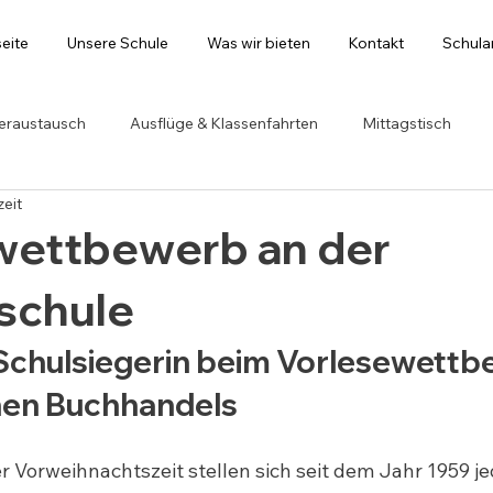
seite
Unsere Schule
Was wir bieten
Kontakt
Schul
eraustausch
Ausflüge & Klassenfahrten
Mittagstisch
zeit
wettbewerb an der
schule
t Schulsiegerin beim Vorlesewett
hen Buchhandels
r Vorweihnachtszeit stellen sich seit dem Jahr 1959 je