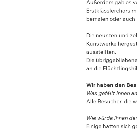
Außerdem gab es ver
Erstklässlerchors m
bemalen oder auch 
Die neunten und zeh
Kunstwerke hergeste
ausstellten.
Die übriggeblieben
an die Flüchtlingshi
Wir haben den Besu
Was gefällt Ihnen 
Alle Besucher, die w
Wie würde Ihnen der
Einige hatten sich