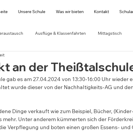
seite
Unsere Schule
Was wir bieten
Kontakt
Schul
eraustausch
Ausflüge & Klassenfahrten
Mittagstisch
eit
t an der Theißtalschul
le gab es am 27.04.2024 von 13:30-16:00 Uhr wieder e
ltet wurde dieser von der Nachhaltigkeits-AG und dem
ene Dinge verkauft wie zum Beispiel, Bücher, (Kinder-
es mehr. Unter anderem kümmerten sich der Förderkrei
die Verpflegung und boten einen großen Essens- und