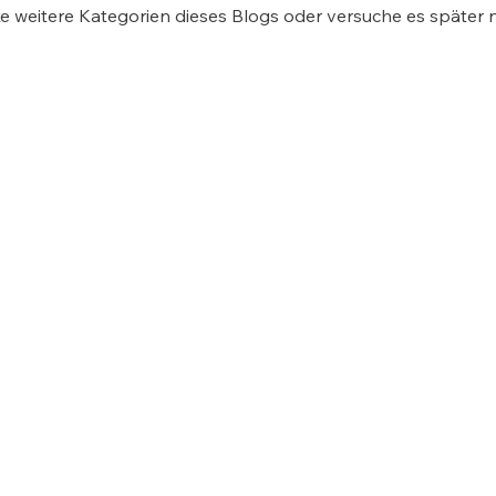
e weitere Kategorien dieses Blogs oder versuche es später 
ontakt
Rechtliches
Koop
lefon: 06127 90 70 0
Kontakt
Kunterbu
x: 06127 90 70 25
Impressum
Kultus 
Mail
Datenschutz