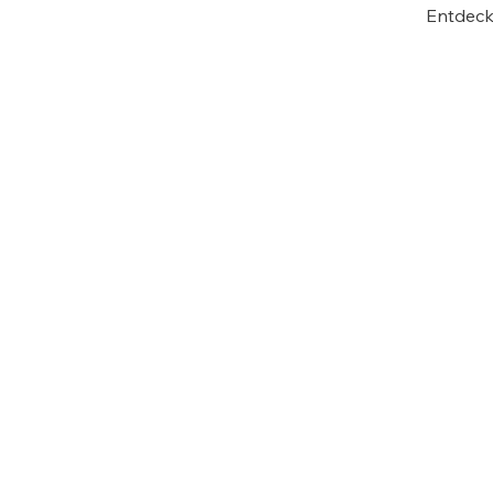
Entdeck
Anschrift
K
Theißtalschule
Te
Lenzhahner Weg 11
Fa
65527 Niedernhausen
E-