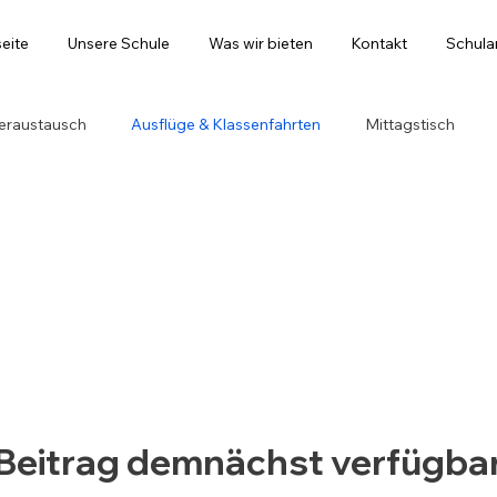
seite
Unsere Schule
Was wir bieten
Kontakt
Schul
eraustausch
Ausflüge & Klassenfahrten
Mittagstisch
Beitrag demnächst verfügba